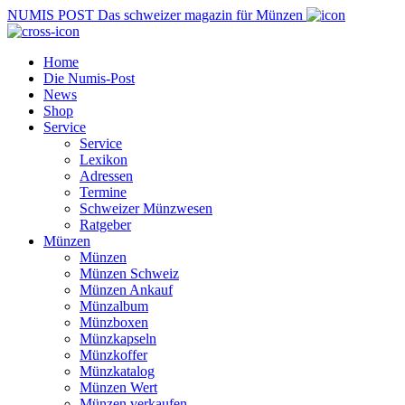
NUMIS
POST
Das schweizer magazin für Münzen
Home
Die Numis-Post
News
Shop
Service
Service
Lexikon
Adressen
Termine
Schweizer Münzwesen
Ratgeber
Münzen
Münzen
Münzen Schweiz
Münzen Ankauf
Münzalbum
Münzboxen
Münzkapseln
Münzkoffer
Münzkatalog
Münzen Wert
Münzen verkaufen