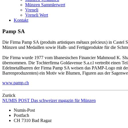
Münzen Sammlerwert
Vreneli
Vreneli Wert
Kontakt
Pamp SA
Die Firma Pamp SA (produits artistiques métaux précieux) in Castel S
Münzen und Medaillen sowie Halb- und Fertigprodukte für die Schmuc
Die Firma wurde 1977 vom libanesischen Financier Mahmoud K. Sha
übernommen. Die Tochterfirma Goldavenue S.a.r.l vertreibt einen Tei
Edelmetallbarren der Firma Pamp SA weisen das PAMP-Logo mit der I
Barrenproduzenten) ein Motiv wie Blumen, Figuren aus der Sagenwelt
www.pamp.ch
Zurück
NUMIS
POST
Das schweizer magazin für Münzen
Numis-Post
Postfach
CH 7310 Bad Ragaz