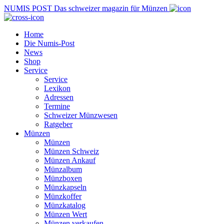
NUMIS
POST
Das schweizer magazin für Münzen
Home
Die Numis-Post
News
Shop
Service
Service
Lexikon
Adressen
Termine
Schweizer Münzwesen
Ratgeber
Münzen
Münzen
Münzen Schweiz
Münzen Ankauf
Münzalbum
Münzboxen
Münzkapseln
Münzkoffer
Münzkatalog
Münzen Wert
Münzen verkaufen