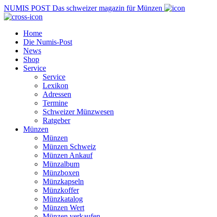
NUMIS
POST
Das schweizer magazin für Münzen
Home
Die Numis-Post
News
Shop
Service
Service
Lexikon
Adressen
Termine
Schweizer Münzwesen
Ratgeber
Münzen
Münzen
Münzen Schweiz
Münzen Ankauf
Münzalbum
Münzboxen
Münzkapseln
Münzkoffer
Münzkatalog
Münzen Wert
Münzen verkaufen