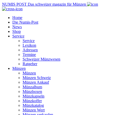
NUMIS
POST
Das schweizer magazin für Münzen
Home
Die Numis-Post
News
Shop
Service
Service
Lexikon
Adressen
Termine
Schweizer Münzwesen
Ratgeber
Münzen
Münzen
Münzen Schweiz
Münzen Ankauf
Münzalbum
Münzboxen
Münzkapseln
Münzkoffer
Münzkatalog
Münzen Wert
Münzen verkaufen