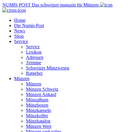
NUMIS
POST
Das schweizer magazin für Münzen
Home
Die Numis-Post
News
Shop
Service
Service
Lexikon
Adressen
Termine
Schweizer Münzwesen
Ratgeber
Münzen
Münzen
Münzen Schweiz
Münzen Ankauf
Münzalbum
Münzboxen
Münzkapseln
Münzkoffer
Münzkatalog
Münzen Wert
Münzen verkaufen