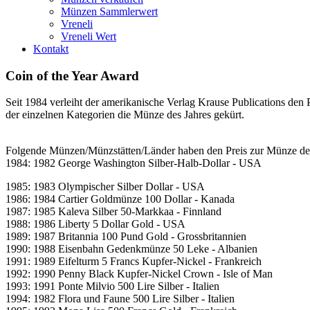
Münzen Sammlerwert
Vreneli
Vreneli Wert
Kontakt
Coin of the Year Award
Seit 1984 verleiht der amerikanische Verlag Krause Publications de
der einzelnen Kategorien die Münze des Jahres gekürt.
Folgende Münzen/Münzstätten/Länder haben den Preis zur Münze de
1984: 1982 George Washington Silber-Halb-Dollar - USA
1985: 1983 Olympischer Silber Dollar - USA
1986: 1984 Cartier Goldmünze 100 Dollar - Kanada
1987: 1985 Kaleva Silber 50-Markkaa - Finnland
1988: 1986 Liberty 5 Dollar Gold - USA
1989: 1987 Britannia 100 Pund Gold - Grossbritannien
1990: 1988 Eisenbahn Gedenkmünze 50 Leke - Albanien
1991: 1989 Eifelturm 5 Francs Kupfer-Nickel - Frankreich
1992: 1990 Penny Black Kupfer-Nickel Crown - Isle of Man
1993: 1991 Ponte Milvio 500 Lire Silber - Italien
1994: 1982 Flora und Faune 500 Lire Silber - Italien