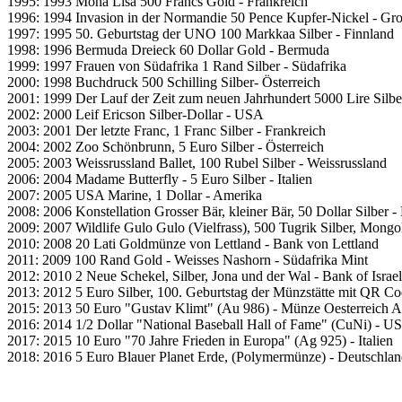
1995: 1993 Mona Lisa 500 Francs Gold - Frankreich
1996: 1994 Invasion in der Normandie 50 Pence Kupfer-Nickel - Gro
1997: 1995 50. Geburtstag der UNO 100 Markkaa Silber - Finnland
1998: 1996 Bermuda Dreieck 60 Dollar Gold - Bermuda
1999: 1997 Frauen von Südafrika 1 Rand Silber - Südafrika
2000: 1998 Buchdruck 500 Schilling Silber- Österreich
2001: 1999 Der Lauf der Zeit zum neuen Jahrhundert 5000 Lire Silber 
2002: 2000 Leif Ericson Silber-Dollar - USA
2003: 2001 Der letzte Franc, 1 Franc Silber - Frankreich
2004: 2002 Zoo Schönbrunn, 5 Euro Silber - Österreich
2005: 2003 Weissrussland Ballet, 100 Rubel Silber - Weissrussland
2006: 2004 Madame Butterfly - 5 Euro Silber - Italien
2007: 2005 USA Marine, 1 Dollar - Amerika
2008: 2006 Konstellation Grosser Bär, kleiner Bär, 50 Dollar Silber 
2009: 2007 Wildlife Gulo Gulo (Vielfrass), 500 Tugrik Silber, Mongo
2010: 2008 20 Lati Goldmünze von Lettland - Bank von Lettland
2011: 2009 100 Rand Gold - Weisses Nashorn - Südafrika Mint
2012: 2010 2 Neue Schekel, Silber, Jona und der Wal - Bank of Israel
2013: 2012 5 Euro Silber, 100. Geburtstag der Münzstätte mit QR C
2015: 2013 50 Euro "Gustav Klimt" (Au 986) - Münze Oesterreich 
2016: 2014 1/2 Dollar "National Baseball Hall of Fame" (CuNi) - U
2017: 2015 10 Euro "70 Jahre Frieden in Europa" (Ag 925) - Italien
2018: 2016 5 Euro Blauer Planet Erde, (Polymermünze) - Deutschla