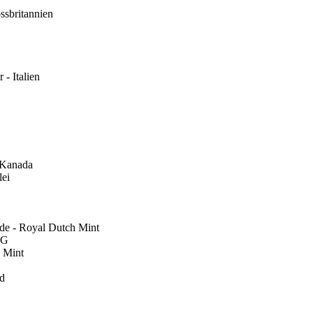
ssbritannien
- Italien
- Kanada
lei
ode - Royal Dutch Mint
AG
S Mint
nd