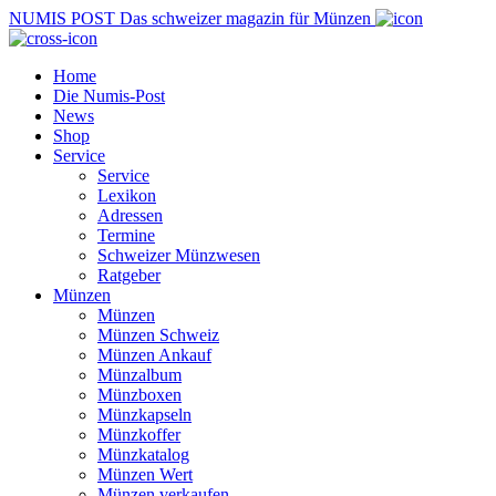
NUMIS
POST
Das schweizer magazin für Münzen
Home
Die Numis-Post
News
Shop
Service
Service
Lexikon
Adressen
Termine
Schweizer Münzwesen
Ratgeber
Münzen
Münzen
Münzen Schweiz
Münzen Ankauf
Münzalbum
Münzboxen
Münzkapseln
Münzkoffer
Münzkatalog
Münzen Wert
Münzen verkaufen