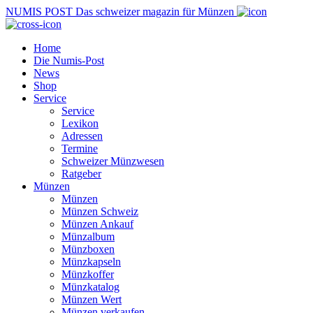
NUMIS
POST
Das schweizer magazin für Münzen
Home
Die Numis-Post
News
Shop
Service
Service
Lexikon
Adressen
Termine
Schweizer Münzwesen
Ratgeber
Münzen
Münzen
Münzen Schweiz
Münzen Ankauf
Münzalbum
Münzboxen
Münzkapseln
Münzkoffer
Münzkatalog
Münzen Wert
Münzen verkaufen