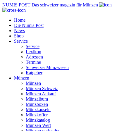
NUMIS
POST
Das schweizer magazin für Münzen
Home
Die Numis-Post
News
Shop
Service
Service
Lexikon
Adressen
Termine
Schweizer Münzwesen
Ratgeber
Münzen
Münzen
Münzen Schweiz
Münzen Ankauf
Münzalbum
Münzboxen
Münzkapseln
Münzkoffer
Münzkatalog
Münzen Wert
Münzen verkaufen