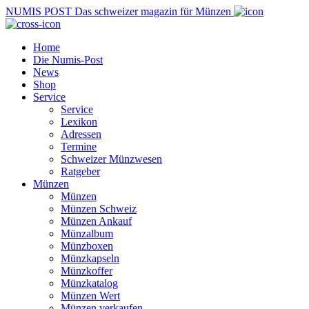
NUMIS
POST
Das schweizer magazin für Münzen
Home
Die Numis-Post
News
Shop
Service
Service
Lexikon
Adressen
Termine
Schweizer Münzwesen
Ratgeber
Münzen
Münzen
Münzen Schweiz
Münzen Ankauf
Münzalbum
Münzboxen
Münzkapseln
Münzkoffer
Münzkatalog
Münzen Wert
Münzen verkaufen