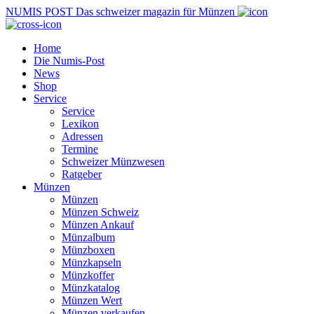
NUMIS
POST
Das schweizer magazin für Münzen
Home
Die Numis-Post
News
Shop
Service
Service
Lexikon
Adressen
Termine
Schweizer Münzwesen
Ratgeber
Münzen
Münzen
Münzen Schweiz
Münzen Ankauf
Münzalbum
Münzboxen
Münzkapseln
Münzkoffer
Münzkatalog
Münzen Wert
Münzen verkaufen