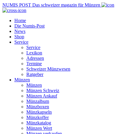
NUMIS
POST
Das schweizer magazin für Münzen
Home
Die Numis-Post
News
Shop
Service
Service
Lexikon
Adressen
Termine
Schweizer Münzwesen
Ratgeber
Münzen
Münzen
Münzen Schweiz
Münzen Ankauf
Münzalbum
Münzboxen
Münzkapseln
Münzkoffer
Münzkatalog
Münzen Wert
Münzen verkaufen