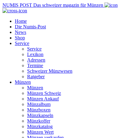
NUMIS
POST
Das schweizer magazin für Münzen
Home
Die Numis-Post
News
Shop
Service
Service
Lexikon
Adressen
Termine
Schweizer Münzwesen
Ratgeber
Münzen
Münzen
Münzen Schweiz
Münzen Ankauf
Münzalbum
Münzboxen
Münzkapseln
Münzkoffer
Münzkatalog
Münzen Wert
Münzen verkaufen