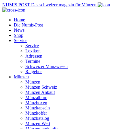
NUMIS
POST
Das schweizer magazin für Münzen
Home
Die Numis-Post
News
Shop
Service
Service
Lexikon
Adressen
Termine
Schweizer Münzwesen
Ratgeber
Münzen
Münzen
Münzen Schweiz
Münzen Ankauf
Münzalbum
Münzboxen
Münzkapseln
Münzkoffer
Münzkatalog
Münzen Wert
Münzen verkaufen