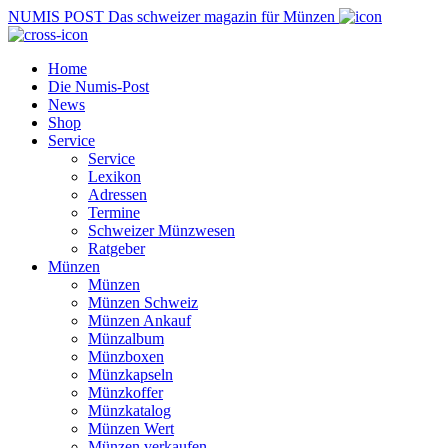
NUMIS
POST
Das schweizer magazin für Münzen
Home
Die Numis-Post
News
Shop
Service
Service
Lexikon
Adressen
Termine
Schweizer Münzwesen
Ratgeber
Münzen
Münzen
Münzen Schweiz
Münzen Ankauf
Münzalbum
Münzboxen
Münzkapseln
Münzkoffer
Münzkatalog
Münzen Wert
Münzen verkaufen