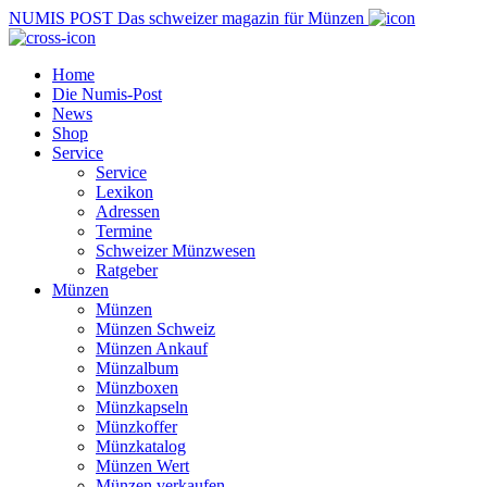
NUMIS
POST
Das schweizer magazin für Münzen
Home
Die Numis-Post
News
Shop
Service
Service
Lexikon
Adressen
Termine
Schweizer Münzwesen
Ratgeber
Münzen
Münzen
Münzen Schweiz
Münzen Ankauf
Münzalbum
Münzboxen
Münzkapseln
Münzkoffer
Münzkatalog
Münzen Wert
Münzen verkaufen