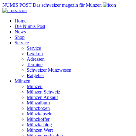
NUMIS
POST
Das schweizer magazin für Münzen
Home
Die Numis-Post
News
Shop
Service
Service
Lexikon
Adressen
Termine
Schweizer Münzwesen
Ratgeber
Münzen
Münzen
Münzen Schweiz
Münzen Ankauf
Münzalbum
Münzboxen
Münzkapseln
Münzkoffer
Münzkatalog
Münzen Wert
Münzen verkaufen