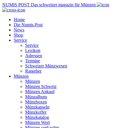
NUMIS
POST
Das schweizer magazin für Münzen
Home
Die Numis-Post
News
Shop
Service
Service
Lexikon
Adressen
Termine
Schweizer Münzwesen
Ratgeber
Münzen
Münzen
Münzen Schweiz
Münzen Ankauf
Münzalbum
Münzboxen
Münzkapseln
Münzkoffer
Münzkatalog
Münzen Wert
Münzen verkaufen