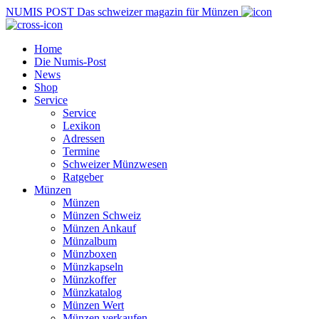
NUMIS
POST
Das schweizer magazin für Münzen
Home
Die Numis-Post
News
Shop
Service
Service
Lexikon
Adressen
Termine
Schweizer Münzwesen
Ratgeber
Münzen
Münzen
Münzen Schweiz
Münzen Ankauf
Münzalbum
Münzboxen
Münzkapseln
Münzkoffer
Münzkatalog
Münzen Wert
Münzen verkaufen