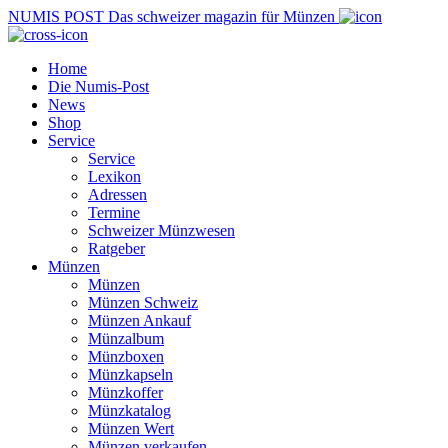
NUMIS
POST
Das schweizer magazin für Münzen
Home
Die Numis-Post
News
Shop
Service
Service
Lexikon
Adressen
Termine
Schweizer Münzwesen
Ratgeber
Münzen
Münzen
Münzen Schweiz
Münzen Ankauf
Münzalbum
Münzboxen
Münzkapseln
Münzkoffer
Münzkatalog
Münzen Wert
Münzen verkaufen