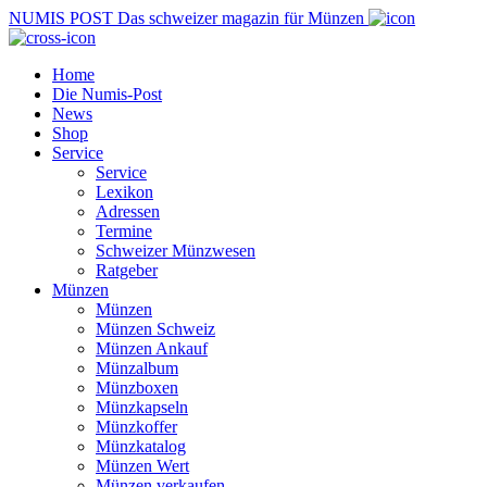
NUMIS
POST
Das schweizer magazin für Münzen
Home
Die Numis-Post
News
Shop
Service
Service
Lexikon
Adressen
Termine
Schweizer Münzwesen
Ratgeber
Münzen
Münzen
Münzen Schweiz
Münzen Ankauf
Münzalbum
Münzboxen
Münzkapseln
Münzkoffer
Münzkatalog
Münzen Wert
Münzen verkaufen