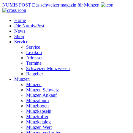
NUMIS
POST
Das schweizer magazin für Münzen
Home
Die Numis-Post
News
Shop
Service
Service
Lexikon
Adressen
Termine
Schweizer Münzwesen
Ratgeber
Münzen
Münzen
Münzen Schweiz
Münzen Ankauf
Münzalbum
Münzboxen
Münzkapseln
Münzkoffer
Münzkatalog
Münzen Wert
Münzen verkaufen