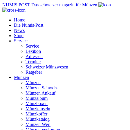
NUMIS
POST
Das schweizer magazin für Münzen
Home
Die Numis-Post
News
Shop
Service
Service
Lexikon
Adressen
Termine
Schweizer Münzwesen
Ratgeber
Münzen
Münzen
Münzen Schweiz
Münzen Ankauf
Münzalbum
Münzboxen
Münzkapseln
Münzkoffer
Münzkatalog
Münzen Wert
Münzen verkaufen