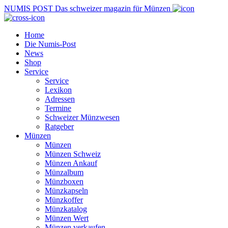
NUMIS
POST
Das schweizer magazin für Münzen
Home
Die Numis-Post
News
Shop
Service
Service
Lexikon
Adressen
Termine
Schweizer Münzwesen
Ratgeber
Münzen
Münzen
Münzen Schweiz
Münzen Ankauf
Münzalbum
Münzboxen
Münzkapseln
Münzkoffer
Münzkatalog
Münzen Wert
Münzen verkaufen