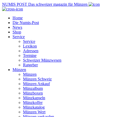
NUMIS
POST
Das schweizer magazin für Münzen
Home
Die Numis-Post
News
Shop
Service
Service
Lexikon
Adressen
Termine
Schweizer Münzwesen
Ratgeber
Münzen
Münzen
Münzen Schweiz
Münzen Ankauf
Münzalbum
Münzboxen
Münzkapseln
Münzkoffer
Münzkatalog
Münzen Wert
Münzen verkaufen