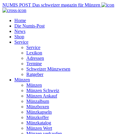
NUMIS
POST
Das schweizer magazin für Münzen
Home
Die Numis-Post
News
Shop
Service
Service
Lexikon
Adressen
Termine
Schweizer Münzwesen
Ratgeber
Münzen
Münzen
Münzen Schweiz
Münzen Ankauf
Münzalbum
Münzboxen
Münzkapseln
Münzkoffer
Münzkatalog
Münzen Wert
Münzen verkaufen