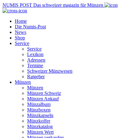
NUMIS
POST
Das schweizer magazin für Münzen
Home
Die Numis-Post
News
Shop
Service
Service
Lexikon
Adressen
Termine
Schweizer Münzwesen
Ratgeber
Münzen
Münzen
Münzen Schweiz
Münzen Ankauf
Münzalbum
Münzboxen
Münzkapseln
Münzkoffer
Münzkatalog
Münzen Wert
Münzen verkaufen