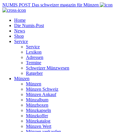
NUMIS
POST
Das schweizer magazin für Münzen
Home
Die Numis-Post
News
Shop
Service
Service
Lexikon
Adressen
Termine
Schweizer Münzwesen
Ratgeber
Münzen
Münzen
Münzen Schweiz
Münzen Ankauf
Münzalbum
Münzboxen
Münzkapseln
Münzkoffer
Münzkatalog
Münzen Wert
Münzen verkaufen