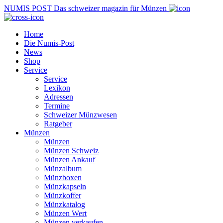
NUMIS
POST
Das schweizer magazin für Münzen
Home
Die Numis-Post
News
Shop
Service
Service
Lexikon
Adressen
Termine
Schweizer Münzwesen
Ratgeber
Münzen
Münzen
Münzen Schweiz
Münzen Ankauf
Münzalbum
Münzboxen
Münzkapseln
Münzkoffer
Münzkatalog
Münzen Wert
Münzen verkaufen