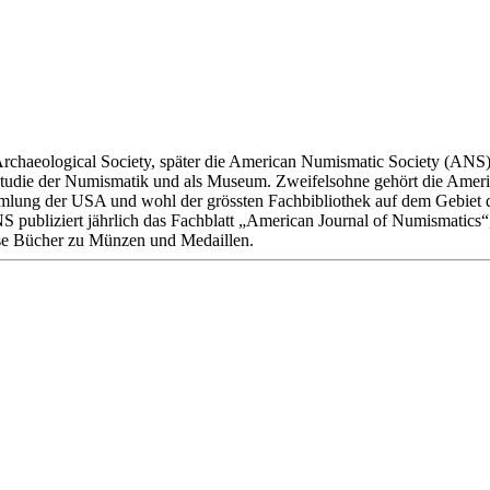
haeological Society, später die American Numismatic Society (ANS)
ur Studie der Numismatik und als Museum. Zweifelsohne gehört die Ame
mmlung der USA und wohl der grössten Fachbibliothek auf dem Gebiet d
publiziert jährlich das Fachblatt „American Journal of Numismatics“, 
se Bücher zu Münzen und Medaillen.