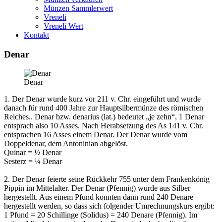
Münzen Sammlerwert
Vreneli
Vreneli Wert
Kontakt
Denar
Denar
1.
Der Denar wurde kurz vor 211 v. Chr. eingeführt und wurde
danach für rund 400 Jahre zur Hauptsilbermünze des römischen
Reiches.. Denar bzw. denarius (lat.) bedeutet „je zehn“, 1 Denar
entsprach also 10 Asses. Nach Herabsetzung des As 141 v. Chr.
entsprachen 16 Asses einem Denar. Der Denar wurde vom
Doppeldenar, dem Antoninian abgelöst.
Quinar = ½ Denar
Sesterz = ¼ Denar
2.
Der Denar feierte seine Rückkehr 755 unter dem Frankenkönig
Pippin im Mittelalter. Der Denar (Pfennig) wurde aus Silber
hergestellt. Aus einem Pfund konnten dann rund 240 Denare
hergestellt werden, so dass sich folgender Umrechnungskurs ergibt:
1 Pfund = 20 Schillinge (Solidus) = 240 Denare (Pfennig). Im