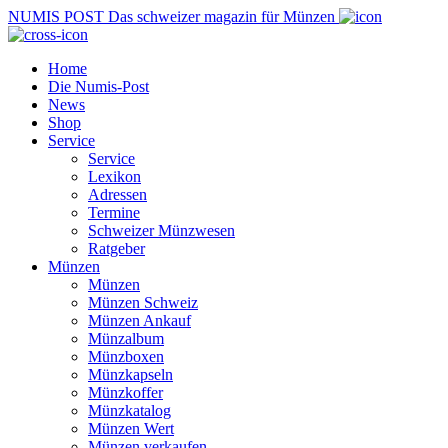
NUMIS
POST
Das schweizer magazin für Münzen
Home
Die Numis-Post
News
Shop
Service
Service
Lexikon
Adressen
Termine
Schweizer Münzwesen
Ratgeber
Münzen
Münzen
Münzen Schweiz
Münzen Ankauf
Münzalbum
Münzboxen
Münzkapseln
Münzkoffer
Münzkatalog
Münzen Wert
Münzen verkaufen