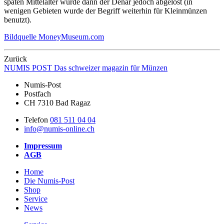
späten Mittelalter wurde dann der Denar jedoch abgelöst (in
wenigen Gebieten wurde der Begriff weiterhin für Kleinmünzen
benutzt).
Bildquelle MoneyMuseum.com
Zurück
NUMIS
POST
Das schweizer magazin für Münzen
Numis-Post
Postfach
CH 7310 Bad Ragaz
Telefon
081 511 04 04
info@numis-online.ch
Impressum
AGB
Home
Die Numis-Post
Shop
Service
News