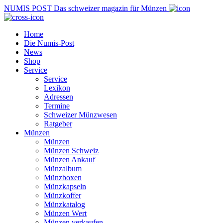
NUMIS
POST
Das schweizer magazin für Münzen
Home
Die Numis-Post
News
Shop
Service
Service
Lexikon
Adressen
Termine
Schweizer Münzwesen
Ratgeber
Münzen
Münzen
Münzen Schweiz
Münzen Ankauf
Münzalbum
Münzboxen
Münzkapseln
Münzkoffer
Münzkatalog
Münzen Wert
Münzen verkaufen