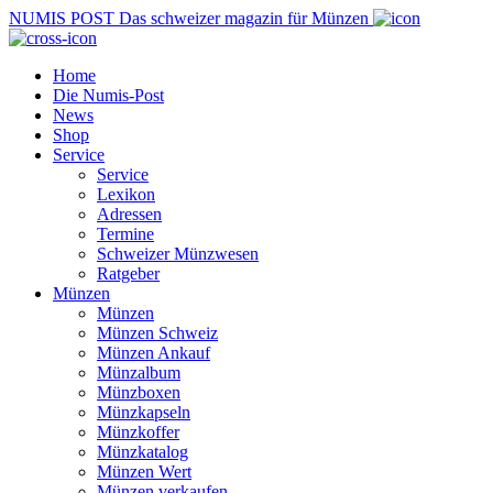
NUMIS
POST
Das schweizer magazin für Münzen
Home
Die Numis-Post
News
Shop
Service
Service
Lexikon
Adressen
Termine
Schweizer Münzwesen
Ratgeber
Münzen
Münzen
Münzen Schweiz
Münzen Ankauf
Münzalbum
Münzboxen
Münzkapseln
Münzkoffer
Münzkatalog
Münzen Wert
Münzen verkaufen