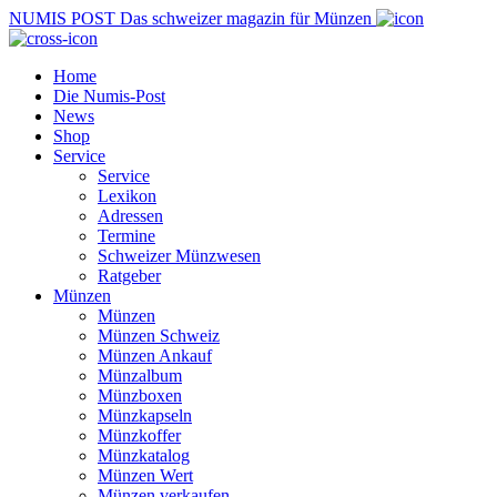
NUMIS
POST
Das schweizer magazin für Münzen
Home
Die Numis-Post
News
Shop
Service
Service
Lexikon
Adressen
Termine
Schweizer Münzwesen
Ratgeber
Münzen
Münzen
Münzen Schweiz
Münzen Ankauf
Münzalbum
Münzboxen
Münzkapseln
Münzkoffer
Münzkatalog
Münzen Wert
Münzen verkaufen