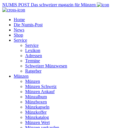
NUMIS
POST
Das schweizer magazin für Münzen
Home
Die Numis-Post
News
Shop
Service
Service
Lexikon
Adressen
Termine
Schweizer Münzwesen
Ratgeber
Münzen
Münzen
Münzen Schweiz
Münzen Ankauf
Münzalbum
Münzboxen
Münzkapseln
Münzkoffer
Münzkatalog
Münzen Wert
Münzen verkaufen