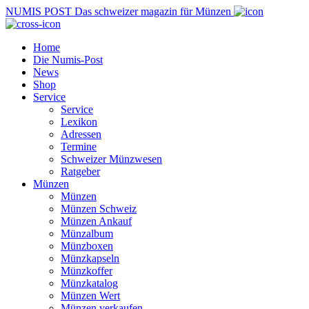
NUMIS
POST
Das schweizer magazin für Münzen
Home
Die Numis-Post
News
Shop
Service
Service
Lexikon
Adressen
Termine
Schweizer Münzwesen
Ratgeber
Münzen
Münzen
Münzen Schweiz
Münzen Ankauf
Münzalbum
Münzboxen
Münzkapseln
Münzkoffer
Münzkatalog
Münzen Wert
Münzen verkaufen