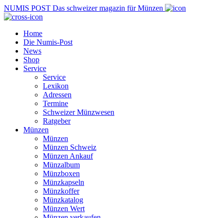
NUMIS
POST
Das schweizer magazin für Münzen
Home
Die Numis-Post
News
Shop
Service
Service
Lexikon
Adressen
Termine
Schweizer Münzwesen
Ratgeber
Münzen
Münzen
Münzen Schweiz
Münzen Ankauf
Münzalbum
Münzboxen
Münzkapseln
Münzkoffer
Münzkatalog
Münzen Wert
Münzen verkaufen