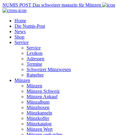
NUMIS
POST
Das schweizer magazin für Münzen
Home
Die Numis-Post
News
Shop
Service
Service
Lexikon
Adressen
Termine
Schweizer Münzwesen
Ratgeber
Münzen
Münzen
Münzen Schweiz
Münzen Ankauf
Münzalbum
Münzboxen
Münzkapseln
Münzkoffer
Münzkatalog
Münzen Wert
Münzen verkaufen