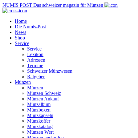
NUMIS
POST
Das schweizer magazin für Münzen
Home
Die Numis-Post
News
Shop
Service
Service
Lexikon
Adressen
Termine
Schweizer Münzwesen
Ratgeber
Münzen
Münzen
Münzen Schweiz
Münzen Ankauf
Münzalbum
Münzboxen
Münzkapseln
Münzkoffer
Münzkatalog
Münzen Wert
Münzen verkaufen