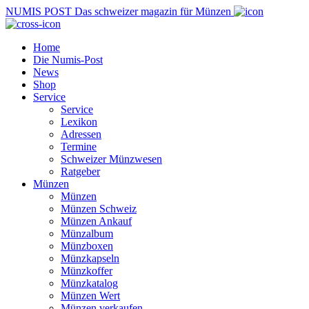
NUMIS
POST
Das schweizer magazin für Münzen
Home
Die Numis-Post
News
Shop
Service
Service
Lexikon
Adressen
Termine
Schweizer Münzwesen
Ratgeber
Münzen
Münzen
Münzen Schweiz
Münzen Ankauf
Münzalbum
Münzboxen
Münzkapseln
Münzkoffer
Münzkatalog
Münzen Wert
Münzen verkaufen