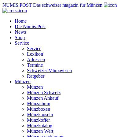
NUMIS
POST
Das schweizer magazin für Münzen
Home
Die Numis-Post
News
Shop
Service
Service
Lexikon
Adressen
Termine
Schweizer Münzwesen
Ratgeber
Münzen
Münzen
Münzen Schweiz
Münzen Ankauf
Münzalbum
Münzboxen
Münzkapseln
Münzkoffer
Münzkatalog
Münzen Wert
Münzen verkaufen