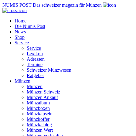
NUMIS
POST
Das schweizer magazin für Münzen
Home
Die Numis-Post
News
Shop
Service
Service
Lexikon
Adressen
Termine
Schweizer Münzwesen
Ratgeber
Münzen
Münzen
Münzen Schweiz
Münzen Ankauf
Münzalbum
Münzboxen
Münzkapseln
Münzkoffer
Münzkatalog
Münzen Wert
Münzen verkaufen