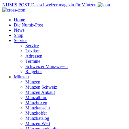
NUMIS
POST
Das schweizer magazin für Münzen
Home
Die Numis-Post
News
Shop
Service
Service
Lexikon
Adressen
Termine
Schweizer Münzwesen
Ratgeber
Münzen
Münzen
Münzen Schweiz
Münzen Ankauf
Münzalbum
Münzboxen
Münzkapseln
Münzkoffer
Münzkatalog
Münzen Wert
Münzen verkaufen