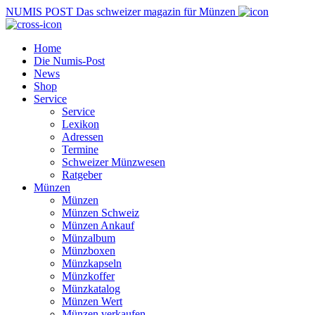
NUMIS
POST
Das schweizer magazin für Münzen
Home
Die Numis-Post
News
Shop
Service
Service
Lexikon
Adressen
Termine
Schweizer Münzwesen
Ratgeber
Münzen
Münzen
Münzen Schweiz
Münzen Ankauf
Münzalbum
Münzboxen
Münzkapseln
Münzkoffer
Münzkatalog
Münzen Wert
Münzen verkaufen