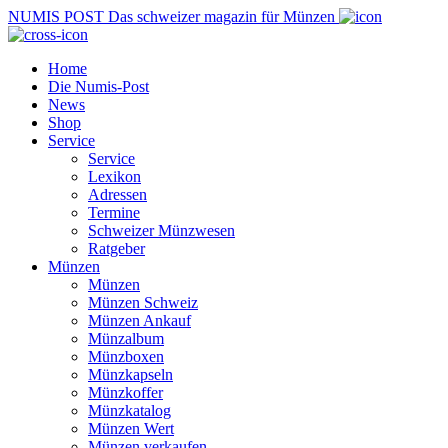
NUMIS
POST
Das schweizer magazin für Münzen
Home
Die Numis-Post
News
Shop
Service
Service
Lexikon
Adressen
Termine
Schweizer Münzwesen
Ratgeber
Münzen
Münzen
Münzen Schweiz
Münzen Ankauf
Münzalbum
Münzboxen
Münzkapseln
Münzkoffer
Münzkatalog
Münzen Wert
Münzen verkaufen