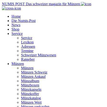
NUMIS
POST
Das schweizer magazin für Münzen
Home
Die Numis-Post
News
Shop
Service
Service
Lexikon
Adressen
Termine
Schweizer Münzwesen
Ratgeber
Münzen
Münzen
Münzen Schweiz
Münzen Ankauf
Münzalbum
Münzboxen
Münzkapseln
Münzkoffer
Münzkatalog
Münzen Wert
Münzen verkaufen