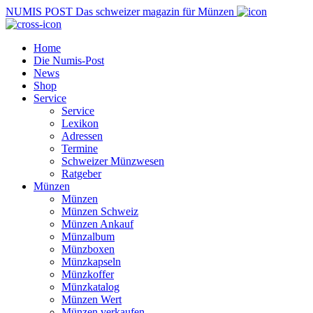
NUMIS
POST
Das schweizer magazin für Münzen
Home
Die Numis-Post
News
Shop
Service
Service
Lexikon
Adressen
Termine
Schweizer Münzwesen
Ratgeber
Münzen
Münzen
Münzen Schweiz
Münzen Ankauf
Münzalbum
Münzboxen
Münzkapseln
Münzkoffer
Münzkatalog
Münzen Wert
Münzen verkaufen