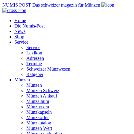
NUMIS
POST
Das schweizer magazin für Münzen
Home
Die Numis-Post
News
Shop
Service
Service
Lexikon
Adressen
Termine
Schweizer Münzwesen
Ratgeber
Münzen
Münzen
Münzen Schweiz
Münzen Ankauf
Münzalbum
Münzboxen
Münzkapseln
Münzkoffer
Münzkatalog
Münzen Wert
Münzen verkaufen