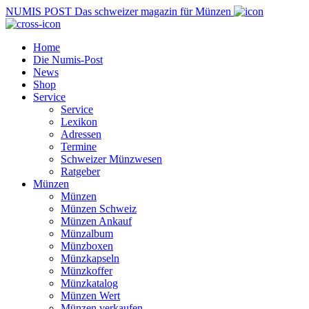
NUMIS
POST
Das schweizer magazin für Münzen
Home
Die Numis-Post
News
Shop
Service
Service
Lexikon
Adressen
Termine
Schweizer Münzwesen
Ratgeber
Münzen
Münzen
Münzen Schweiz
Münzen Ankauf
Münzalbum
Münzboxen
Münzkapseln
Münzkoffer
Münzkatalog
Münzen Wert
Münzen verkaufen