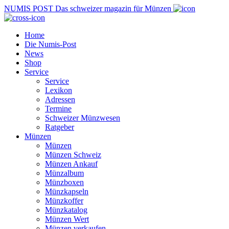
NUMIS
POST
Das schweizer magazin für Münzen
Home
Die Numis-Post
News
Shop
Service
Service
Lexikon
Adressen
Termine
Schweizer Münzwesen
Ratgeber
Münzen
Münzen
Münzen Schweiz
Münzen Ankauf
Münzalbum
Münzboxen
Münzkapseln
Münzkoffer
Münzkatalog
Münzen Wert
Münzen verkaufen