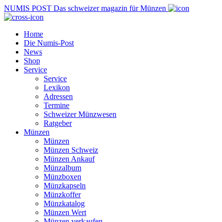
NUMIS
POST
Das schweizer magazin für Münzen
Home
Die Numis-Post
News
Shop
Service
Service
Lexikon
Adressen
Termine
Schweizer Münzwesen
Ratgeber
Münzen
Münzen
Münzen Schweiz
Münzen Ankauf
Münzalbum
Münzboxen
Münzkapseln
Münzkoffer
Münzkatalog
Münzen Wert
Münzen verkaufen