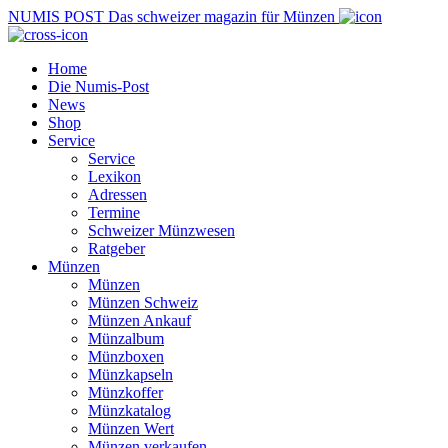
NUMIS
POST
Das schweizer magazin für Münzen
Home
Die Numis-Post
News
Shop
Service
Service
Lexikon
Adressen
Termine
Schweizer Münzwesen
Ratgeber
Münzen
Münzen
Münzen Schweiz
Münzen Ankauf
Münzalbum
Münzboxen
Münzkapseln
Münzkoffer
Münzkatalog
Münzen Wert
Münzen verkaufen